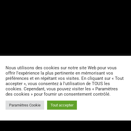
Nous utilisons des cookies sur notre site Web pour vous
offrir l'expérience la plus pertinente en mémorisant vos
préférences et en répétant vos visites. En cliquant sur « Tout
accepter », vous consentez à l'utilisation de TOUS les
cookies. Cependant, vous pouvez visiter les « Paramètres
des cookies » pour fournir un consentement contrôlé.
RES D’ARTICLES (0)
Paramètres Cookie
Tout accepter