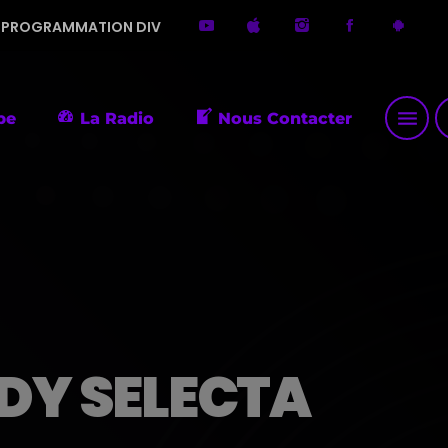
ON DIVERSIFIÉE. MERCI DE ME FAIRE DÉCOUVRIR DE PETITES PÉ
menu
p
pe
La Radio
Nous Contacter
DY SELECTA