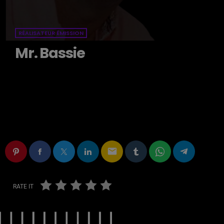
RÉALISATEUR ÉMISSION
Mr. Bassie
email
RATE IT