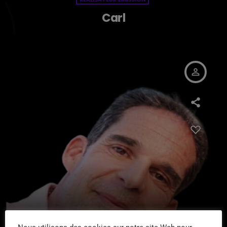
Carl
person_outline