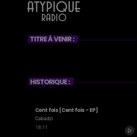
TITRE À VENIR :
HISTORIQUE :
Cent fois [Cent fois - EP]
Cabadzi
18:11
play_arrow