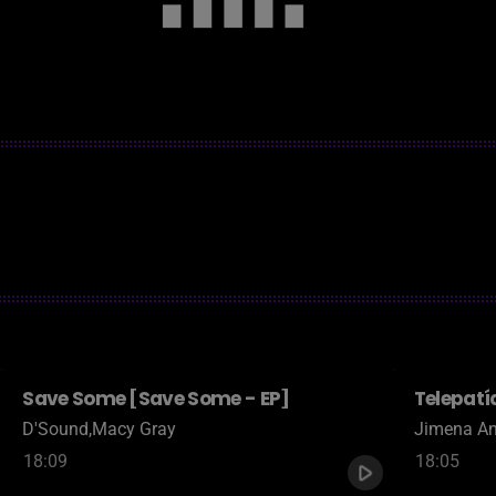
Save Some [Save Some - EP]
Telepatí
Drome 01
D'Sound,Macy Gray
Jimena An
18:09
18:05
play_arrow