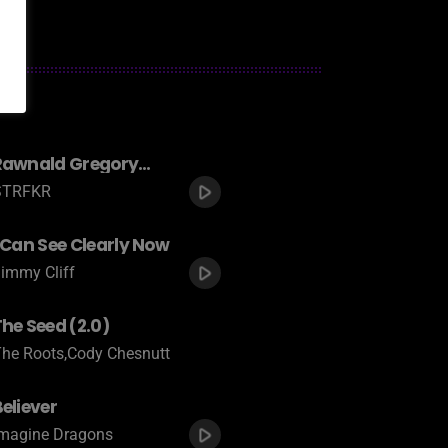
Rawnald Gregory
Erickson the Second
play_arrow
STRFKR
 Can See Clearly Now
play_arrow
immy Cliff
he Seed (2.0)
he Roots,Cody Chesnutt
eliever
play_arrow
magine Dragons