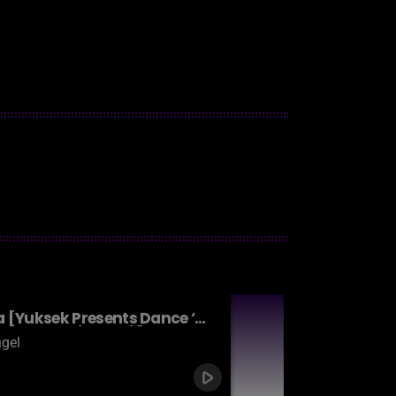
a [Yuksek Presents Dance ‘O'
9: Yuksek (DJ Mix)]
gel
play_arrow