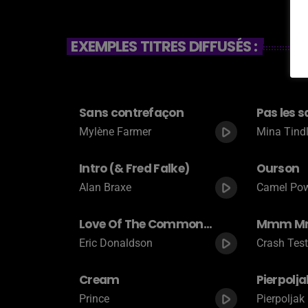
EXEMPLES TITRES DIFFUSÉS :
Sans contrefaçon
Pas les s
play_arrow
Mylène Farmer
Mina Tind
Intro (& Fred Falke)
Ourson
play_arrow
Alan Braxe
Camel Pow
Love Of The Common
Mmm M
People
Mmm
play_arrow
Eric Donaldson
Crash Tes
Cream
Pierpolja
play_arrow
Prince
Pierpoljak