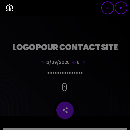
menu
play_arrow
LOGO POUR CONTACT SITE
13/09/2025
5
today
share
email