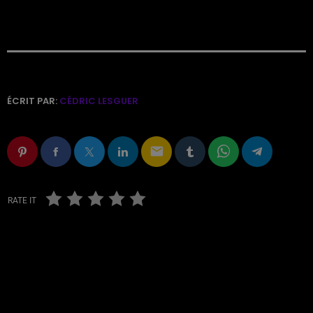
ÉCRIT PAR:
CÉDRIC LESGUER
email
RATE IT