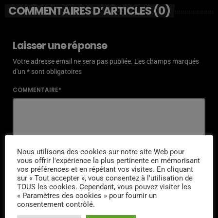
COMMENTAIRES D’ARTICLES (0)
Laisser une réponse
Votre adresse email ne sera pas publiée. Les champs marqués
d'un * sont obligatoires
COMMENTAIRE*
NOM*
Nous utilisons des cookies sur notre site Web pour
vous offrir l'expérience la plus pertinente en mémorisant
vos préférences et en répétant vos visites. En cliquant
sur « Tout accepter », vous consentez à l'utilisation de
TOUS les cookies. Cependant, vous pouvez visiter les
« Paramètres des cookies » pour fournir un
EMAIL*
consentement contrôlé.