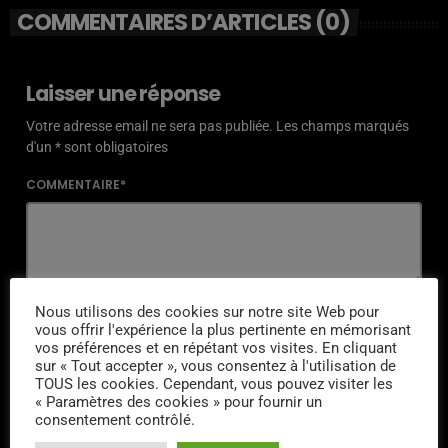
COMMENTAIRES D’ARTICLES (0)
Laisser une réponse
Votre adresse email ne sera pas publiée. Les champs marqués
d'un * sont obligatoires
COMMENTAIRE*
NOM*
Nous utilisons des cookies sur notre site Web pour
vous offrir l'expérience la plus pertinente en mémorisant
vos préférences et en répétant vos visites. En cliquant
sur « Tout accepter », vous consentez à l'utilisation de
TOUS les cookies. Cependant, vous pouvez visiter les
« Paramètres des cookies » pour fournir un
EMAIL*
consentement contrôlé.