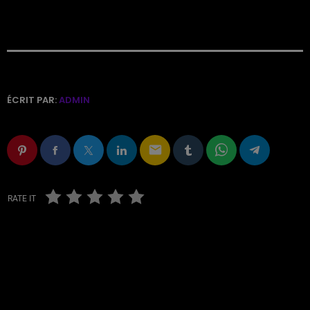
ÉCRIT PAR:
ADMIN
email
RATE IT