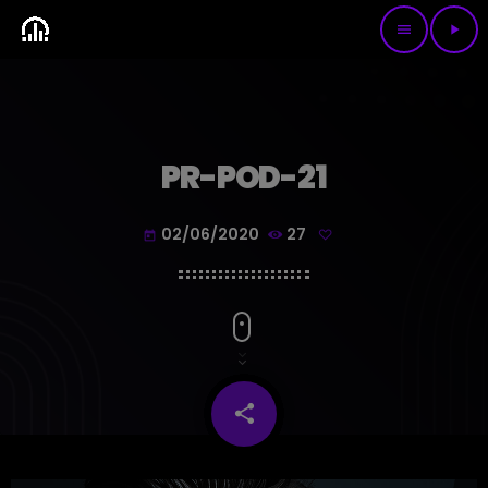
menu
play_arrow
PR-POD-21
02/06/2020
27
today
share
email