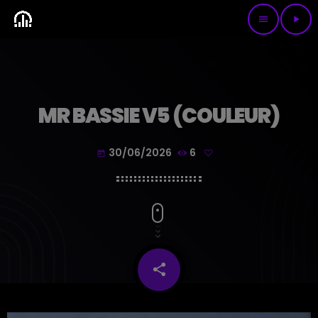
menu
play_arrow
MR BASSIE V5 (COULEUR)
30/06/2026
6
today
share
email