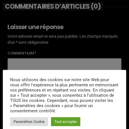
COMMENTAIRES D’ARTICLES (0)
Laisser une réponse
Votre adresse email ne sera pas publiée. Les champs marqués
d'un * sont obligatoires
COMMENTAIRE*
Nous utilisons des cookies sur notre site Web pour
vous offrir l'expérience la plus pertinente en mémorisant
NOM*
vos préférences et en répétant vos visites. En cliquant
sur « Tout accepter », vous consentez à l'utilisation de
TOUS les cookies. Cependant, vous pouvez visiter les
« Paramètres des cookies » pour fournir un
consentement contrôlé.
EMAIL*
Paramètres Cookie
Tout accepter