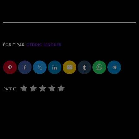
ÉCRIT PAR:
CÉDRIC LESGUER
email
RATE IT