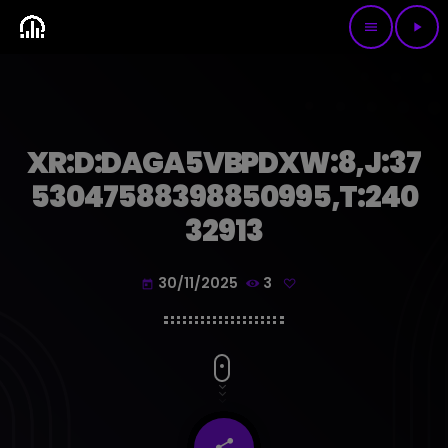
menu
play_arrow
XR:D:DAGA5VBPDXW:8,J:37
53047588398850995,T:240
32913
30/11/2025
3
today
share
email