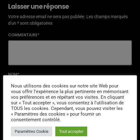
Laisser une réponse
Votre adresse email ne sera pas publiée. Les champs marqués
d'un * sont obligatoires
COMMENTAIRE*
NOM*
Nous utilisons des cookies sur notre site Web pour
vous offrir l'expérience la plus pertinente en mémorisant
vos préférences et en répétant vos visites. En cliquant
EMAIL*
sur « Tout accepter », vous consentez à l'utilisation de
TOUS les cookies. Cependant, vous pouvez visiter les
« Paramètres des cookies » pour fournir un
consentement contrôlé.
URL
Paramètres Cookie
Tout accepter