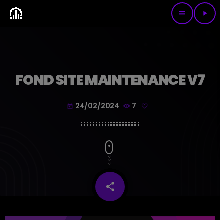
menu
play_arrow
FOND SITE MAINTENANCE V7
24/02/2024
7
today
share
email