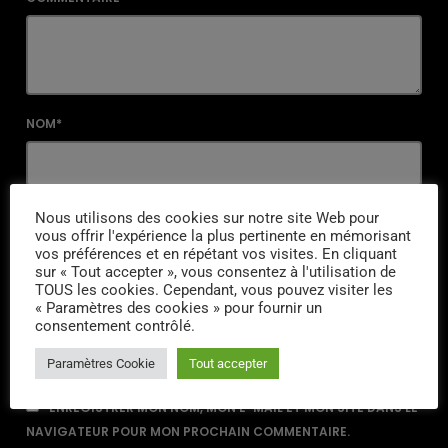
NOM*
EMAIL*
Nous utilisons des cookies sur notre site Web pour
vous offrir l'expérience la plus pertinente en mémorisant
vos préférences et en répétant vos visites. En cliquant
sur « Tout accepter », vous consentez à l'utilisation de
TOUS les cookies. Cependant, vous pouvez visiter les
URL
« Paramètres des cookies » pour fournir un
consentement contrôlé.
Paramètres Cookie
Tout accepter
ENREGISTRER MON NOM, MON E-MAIL ET MON SITE DANS LE
NAVIGATEUR POUR MON PROCHAIN COMMENTAIRE.