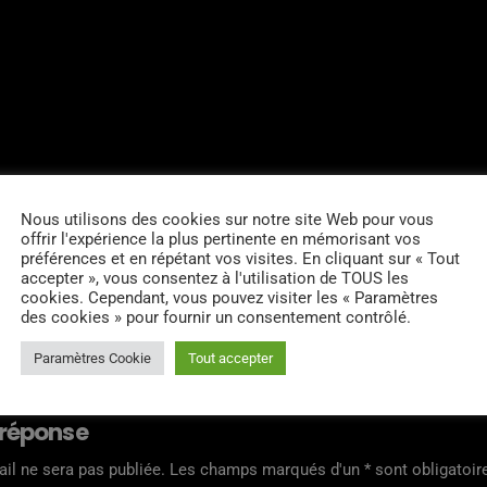
Nous utilisons des cookies sur notre site Web pour vous
offrir l'expérience la plus pertinente en mémorisant vos
préférences et en répétant vos visites. En cliquant sur « Tout
accepter », vous consentez à l'utilisation de TOUS les
cookies. Cependant, vous pouvez visiter les « Paramètres
RES D’ARTICLES (0)
des cookies » pour fournir un consentement contrôlé.
Paramètres Cookie
Tout accepter
 réponse
il ne sera pas publiée. Les champs marqués d'un * sont obligatoir