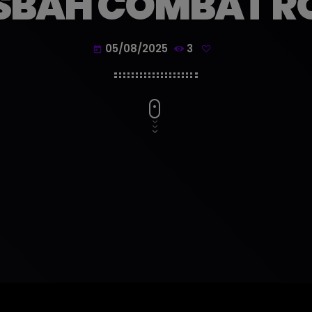
SBAH COMBAT R
05/08/2025
3
today