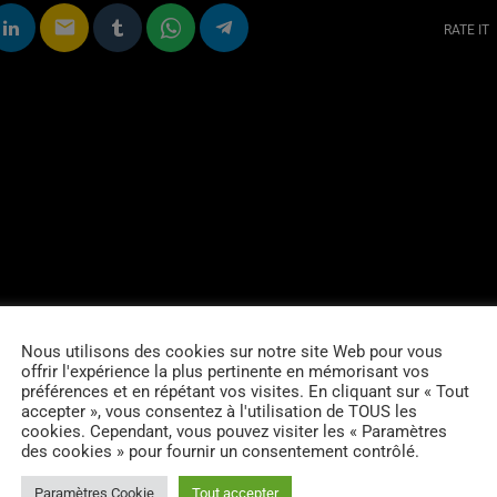
email
RATE IT
Nous utilisons des cookies sur notre site Web pour vous
offrir l'expérience la plus pertinente en mémorisant vos
préférences et en répétant vos visites. En cliquant sur « Tout
accepter », vous consentez à l'utilisation de TOUS les
cookies. Cependant, vous pouvez visiter les « Paramètres
des cookies » pour fournir un consentement contrôlé.
Paramètres Cookie
Tout accepter