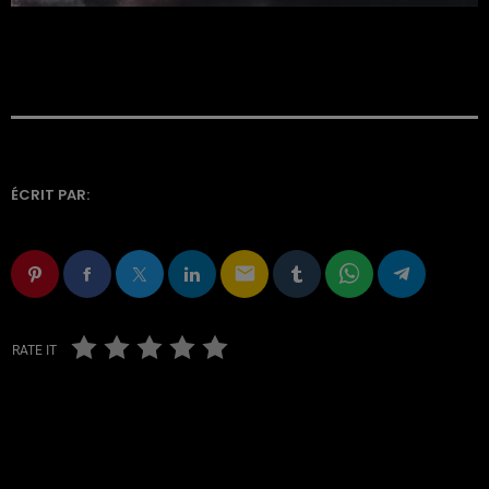
ÉCRIT PAR:
email
RATE IT