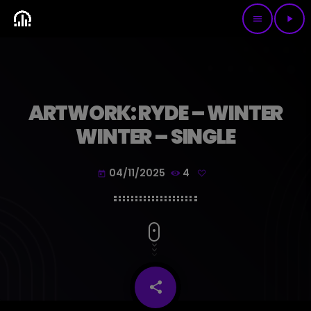
menu
play_arrow
ARTWORK: RYDE – WINTER
WINTER – SINGLE
04/11/2025
4
today
share
email