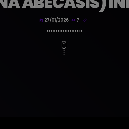
NA ABECASIS) I
27/01/2026
7
today