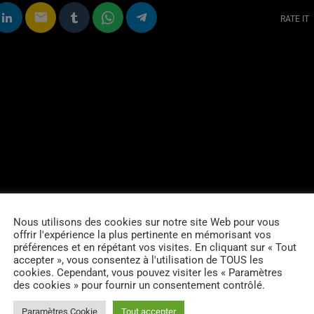
email
RATE IT
Nous utilisons des cookies sur notre site Web pour vous
offrir l'expérience la plus pertinente en mémorisant vos
préférences et en répétant vos visites. En cliquant sur « Tout
accepter », vous consentez à l'utilisation de TOUS les
cookies. Cependant, vous pouvez visiter les « Paramètres
des cookies » pour fournir un consentement contrôlé.
Paramètres Cookie
Tout accepter