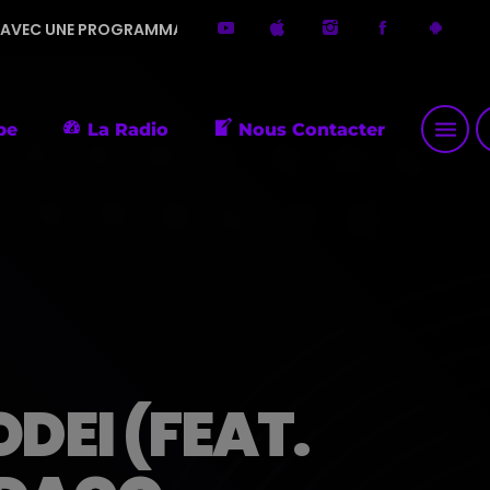
RAMMATION DIVERSIFIÉE. MERCI DE ME FAIRE DÉCOUVRIR DE PE
menu
p
pe
La Radio
Nous Contacter
DEI (FEAT.