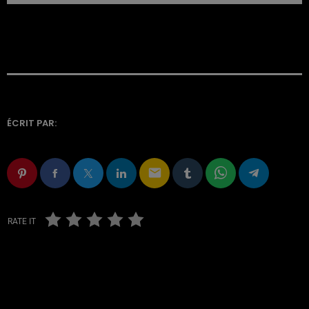
ÉCRIT PAR:
email
RATE IT