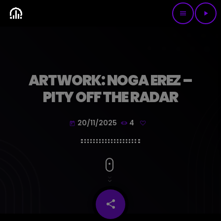
menu
play_arrow
ARTWORK: NOGA EREZ –
PITY OFF THE RADAR
20/11/2025
4
today
share
email