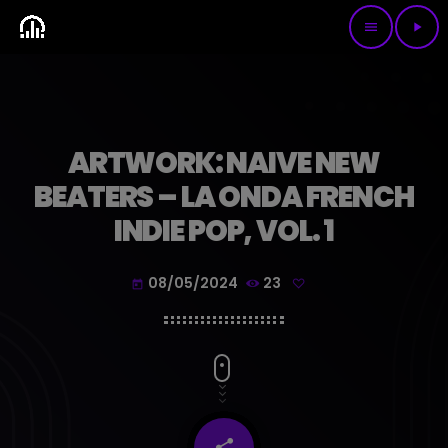
menu
play_arrow
ARTWORK: NAIVE NEW
BEATERS – LA ONDA FRENCH
INDIE POP, VOL. 1
08/05/2024
23
today
share
email