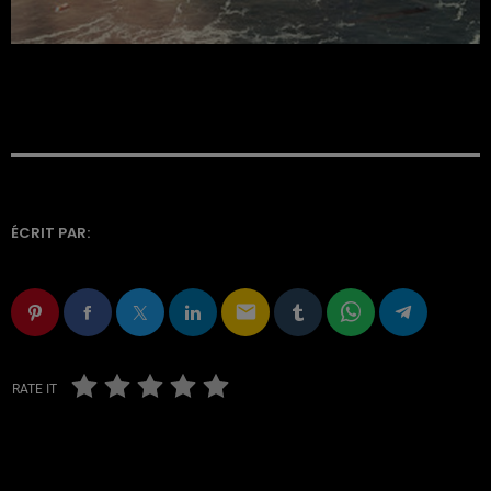
ÉCRIT PAR:
email
RATE IT