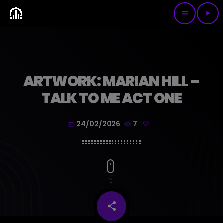
menu
play_arrow
ARTWORK: MARIAN HILL –
TALK TO ME ACT ONE
24/02/2026
7
today
share
email