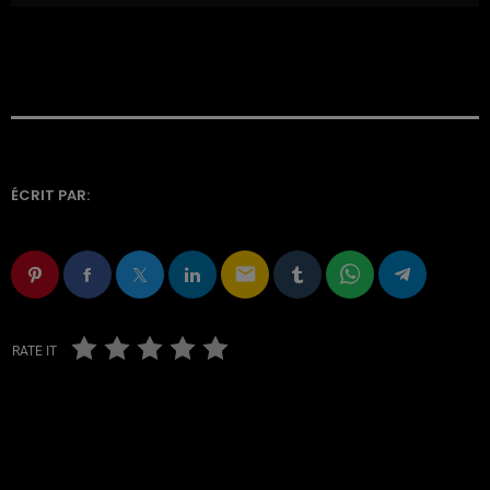
ÉCRIT PAR:
email
RATE IT