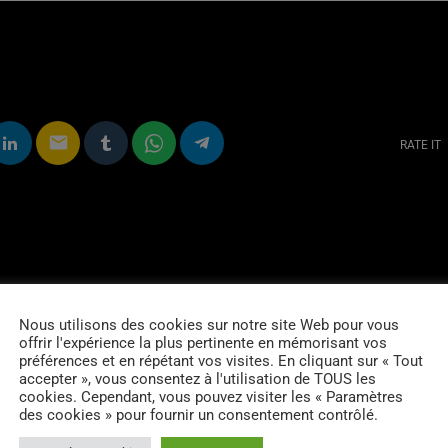
email
RATE IT
Nous utilisons des cookies sur notre site Web pour vous
offrir l'expérience la plus pertinente en mémorisant vos
préférences et en répétant vos visites. En cliquant sur « Tout
accepter », vous consentez à l'utilisation de TOUS les
cookies. Cependant, vous pouvez visiter les « Paramètres
des cookies » pour fournir un consentement contrôlé.