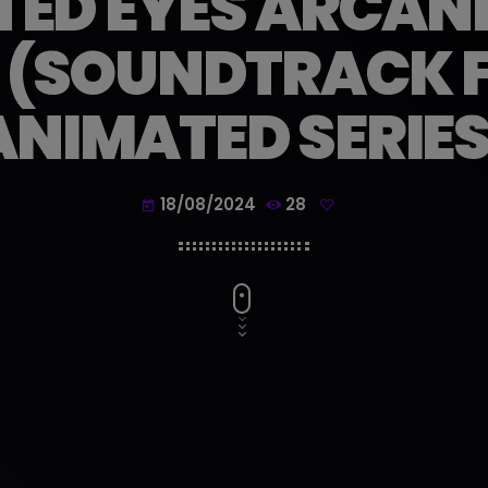
TED EYES ARCANE
 (SOUNDTRACK 
ANIMATED SERIES
18/08/2024
28
today