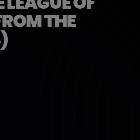
 LEAGUE OF
FROM THE
)