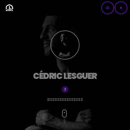
menu
play_arrow
CÉDRIC LESGUER