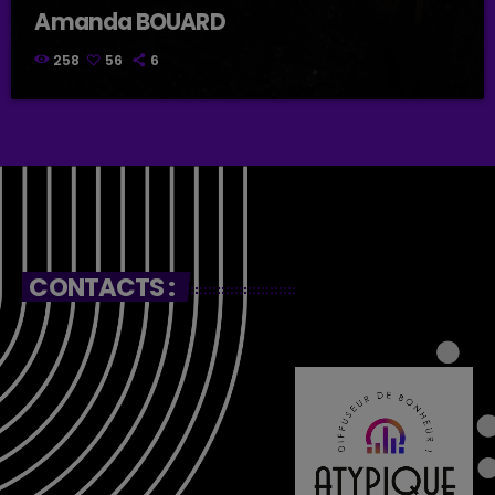
Amanda BOUARD
258
56
6
CONTACTS :