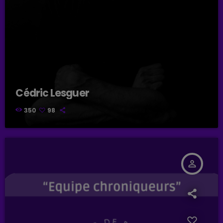
Cédric Lesguer
350
98
person_outline