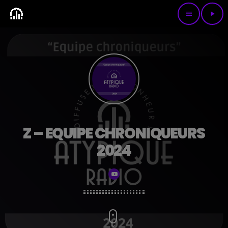
menu
play_arrow
Z – EQUIPE CHRONIQUEURS
2024