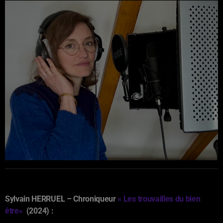
Sylvain HERRUEL –
Chroniqueur
«
Les trouvailles du bien
être
«
(2024) :