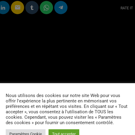
email
RATE IT
Nous utilisons des cookies sur notre site Web pour vous
offrir l'expérience la plus pertinente en mémorisant vos
préférences et en répétant vos visites. En cliquant sur « Tout
accepter », vous consentez à l'utilisation de TOUS les
cookies. Cependant, vous pouvez visiter les « Paramètres
des cookies » pour fournir un consentement contrôlé.
Paramètres Cookie
Tout accepter