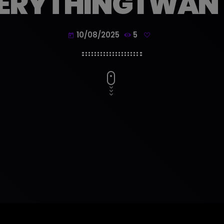
RYTHING I WANT
10/08/2025
5
today