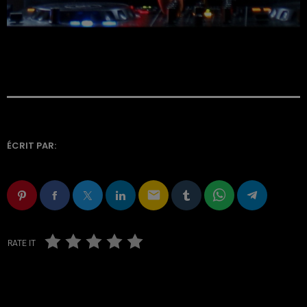
ÉCRIT PAR:
email
RATE IT