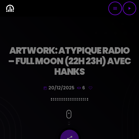
menu
play_arrow
ARTWORK: ATYPIQUE RADIO
– FULL MOON (22H 23H) AVEC
HANKS
20/12/2025
6
today
share
email