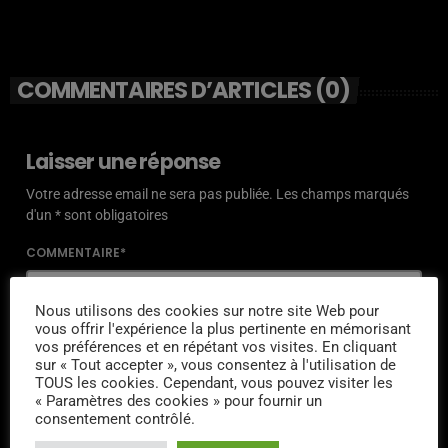
COMMENTAIRES D’ARTICLES (0)
Laisser une réponse
Votre adresse email ne sera pas publiée. Les champs marqués
d'un * sont obligatoires
COMMENTAIRE*
Nous utilisons des cookies sur notre site Web pour
vous offrir l'expérience la plus pertinente en mémorisant
vos préférences et en répétant vos visites. En cliquant
sur « Tout accepter », vous consentez à l'utilisation de
NOM*
TOUS les cookies. Cependant, vous pouvez visiter les
« Paramètres des cookies » pour fournir un
consentement contrôlé.