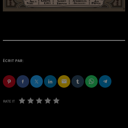
ÉCRIT PAR:
email
RATE IT