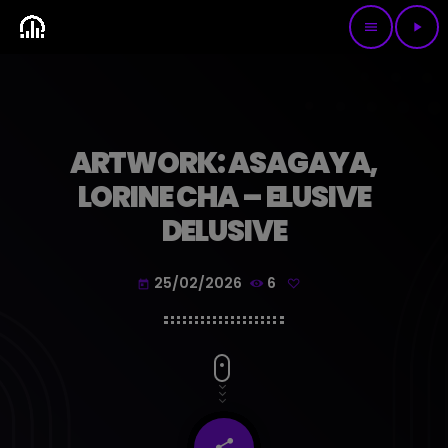
menu
play_arrow
ARTWORK: ASAGAYA,
LORINE CHA – ELUSIVE
DELUSIVE
25/02/2026
6
today
share
email