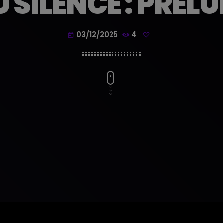
 SILENCE : PRÉL
03/12/2025
4
today