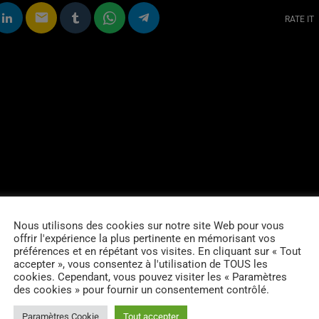
email
RATE IT
Nous utilisons des cookies sur notre site Web pour vous
offrir l'expérience la plus pertinente en mémorisant vos
préférences et en répétant vos visites. En cliquant sur « Tout
accepter », vous consentez à l'utilisation de TOUS les
cookies. Cependant, vous pouvez visiter les « Paramètres
des cookies » pour fournir un consentement contrôlé.
Paramètres Cookie
Tout accepter