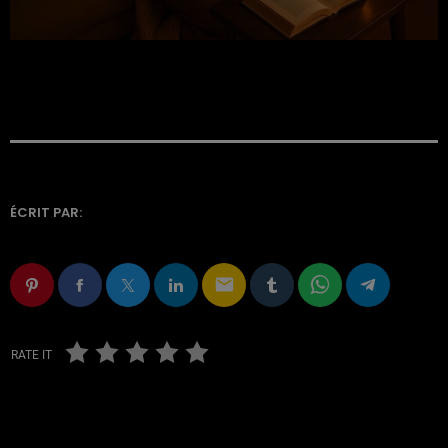
ÉCRIT PAR:
email
RATE IT