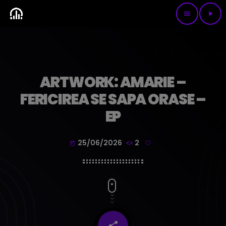
menu
play_arrow
ARTWORK: AMARIE –
FERICIREA SE SAPA ORASE –
EP
25/06/2026
2
today
share
email