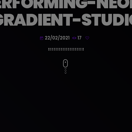
RFORMING-NEO
GRADIENT-STUDI
22/02/2021
17
today