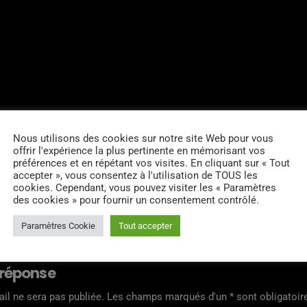
Nous utilisons des cookies sur notre site Web pour vous
offrir l'expérience la plus pertinente en mémorisant vos
préférences et en répétant vos visites. En cliquant sur « Tout
accepter », vous consentez à l'utilisation de TOUS les
cookies. Cependant, vous pouvez visiter les « Paramètres
RES D’ARTICLES (0)
des cookies » pour fournir un consentement contrôlé.
Paramètres Cookie
Tout accepter
 réponse
il ne sera pas publiée. Les champs marqués d'un * sont obligatoir