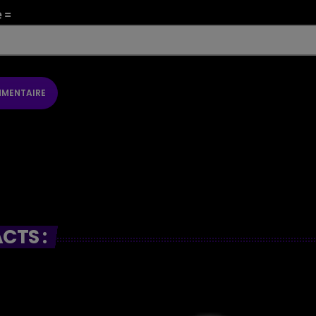
e =
CTS :