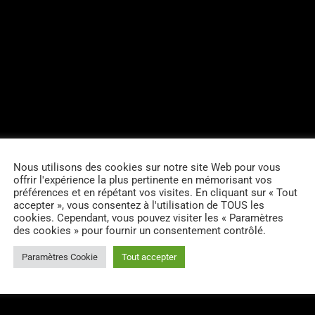
Nous utilisons des cookies sur notre site Web pour vous
offrir l'expérience la plus pertinente en mémorisant vos
préférences et en répétant vos visites. En cliquant sur « Tout
accepter », vous consentez à l'utilisation de TOUS les
cookies. Cependant, vous pouvez visiter les « Paramètres
des cookies » pour fournir un consentement contrôlé.
RES D’ARTICLES (0)
Paramètres Cookie
Tout accepter