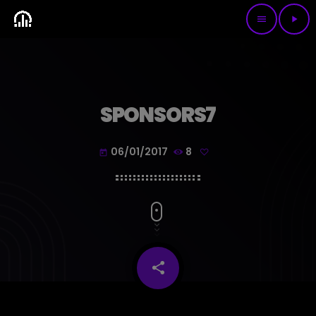
menu
play_arrow
SPONSORS7
06/01/2017
8
today
share
email