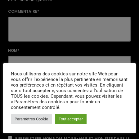
COMMENTAIRE*
NOM*
Nous utilisons des cookies sur notre site Web pour
EMAIL*
vous offrir l'expérience la plus pertinente en mémorisant
vos préférences et en répétant vos visites. En cliquant
sur « Tout accepter », vous consentez à l'utilisation de
TOUS les cookies. Cependant, vous pouvez visiter les
« Paramètres des cookies » pour fournir un
URL
consentement contrôlé.
Paramètres Cookie
Tout accepter
ENREGISTRER MON NOM, MON E-MAIL ET MON SITE DANS LE