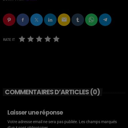
email
RATE IT
COMMENTAIRES D’ARTICLES (0)
Laisser une réponse
Votre adresse email ne sera pas publiée. Les champs marqués
d'un * sont obligatoires