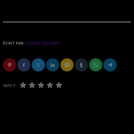
ÉCRIT PAR:
CÉDRIC LESGUER
email
RATE IT