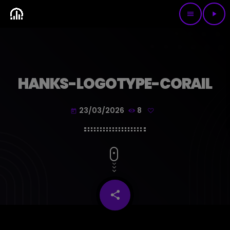
menu
play_arrow
HANKS-LOGOTYPE-CORAIL
23/03/2026
8
today
share
email