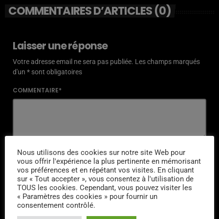
COMMENTAIRES D’ARTICLES (0)
Laisser une réponse
Votre adresse email ne sera pas publiée. Les champs marqués
d'un * sont obligatoires
COMMENTAIRE*
NOM*
Nous utilisons des cookies sur notre site Web pour
vous offrir l'expérience la plus pertinente en mémorisant
vos préférences et en répétant vos visites. En cliquant
sur « Tout accepter », vous consentez à l'utilisation de
TOUS les cookies. Cependant, vous pouvez visiter les
« Paramètres des cookies » pour fournir un
EMAIL*
consentement contrôlé.