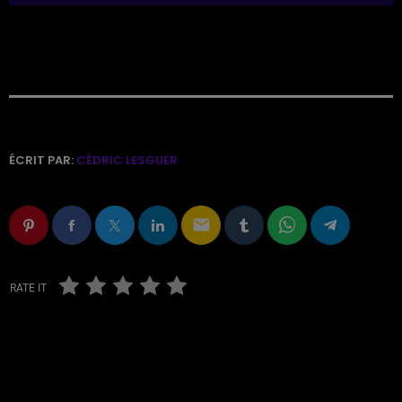
ÉCRIT PAR:
CÉDRIC LESGUER
email
RATE IT