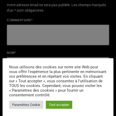
Votre adresse email ne sera pas publiée. Les champs marqués
d'un * sont obligatoires
COMMENTAIRE*
NOM*
Nous utilisons des cookies sur notre site Web pour
vous offrir l'expérience la plus pertinente en mémorisant
vos préférences et en répétant vos visites. En cliquant
EMAIL*
sur « Tout accepter », vous consentez à l'utilisation de
TOUS les cookies. Cependant, vous pouvez visiter les
« Paramètres des cookies » pour fournir un
consentement contrôlé.
URL
Paramètres Cookie
Tout accepter