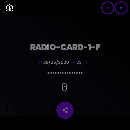
menu
play_arrow
RADIO-CARD-1-F
26/06/2020
33
today
share
email