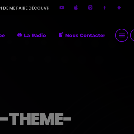
E DÉCOUVRIR DE PETITES PÉPITES MUSICALES AINSI QUE DES M
menu
p
pe
La Radio
Nous Contacter
-THEME-