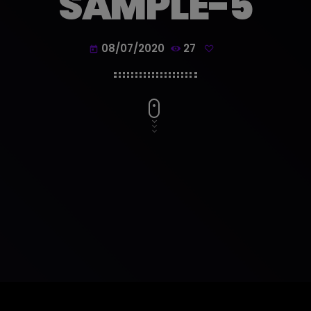
SAMPLE-5
08/07/2020
27
today