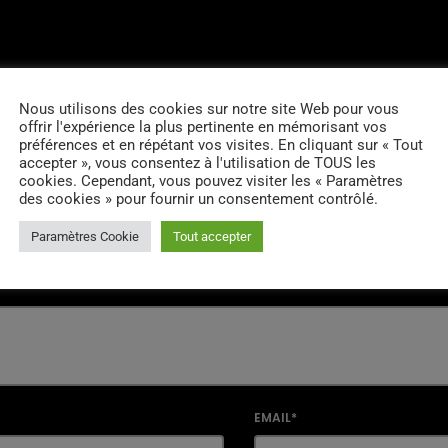
RES D’ARTICLES (0)
Nous utilisons des cookies sur notre site Web pour vous
offrir l'expérience la plus pertinente en mémorisant vos
préférences et en répétant vos visites. En cliquant sur « Tout
accepter », vous consentez à l'utilisation de TOUS les
cookies. Cependant, vous pouvez visiter les « Paramètres
des cookies » pour fournir un consentement contrôlé.
 réponse
Paramètres Cookie
Tout accepter
il ne sera pas publiée. Les champs marqués d'un * sont obligatoir
EMAIL*