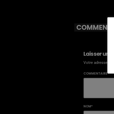
COMMENTAI
Laisser une
Votre adresse ema
COMMENTAIRE*
NOM*