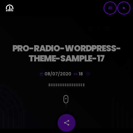
menu
play_arrow
PRO-RADIO-WORDPRESS-
THEME-SAMPLE-17
08/07/2020
18
today
share
email