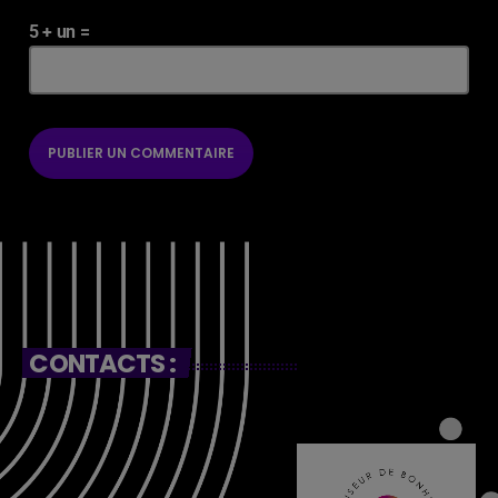
5 + un =
CONTACTS :