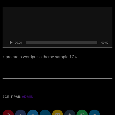
L
e
c
t
e
u
00:00
00:00
r
a
« pro-radio-wordpress-theme-sample-17 ».
u
d
i
o
ÉCRIT PAR:
ADMIN