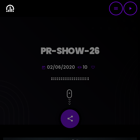
menu
play_arrow
PR-SHOW-26
02/06/2020
10
today
share
email