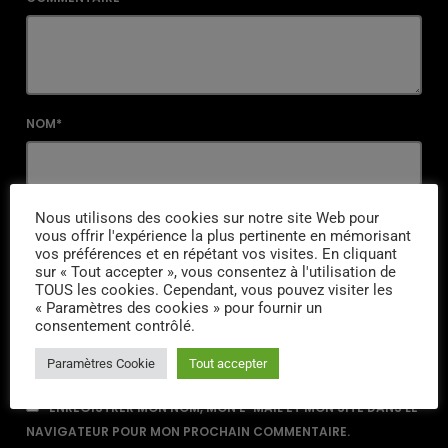
NOM*
EMAIL*
Nous utilisons des cookies sur notre site Web pour
vous offrir l'expérience la plus pertinente en mémorisant
vos préférences et en répétant vos visites. En cliquant
sur « Tout accepter », vous consentez à l'utilisation de
TOUS les cookies. Cependant, vous pouvez visiter les
URL
« Paramètres des cookies » pour fournir un
consentement contrôlé.
Paramètres Cookie
Tout accepter
ENREGISTRER MON NOM, MON E-MAIL ET MON SITE DANS LE
NAVIGATEUR POUR MON PROCHAIN COMMENTAIRE.