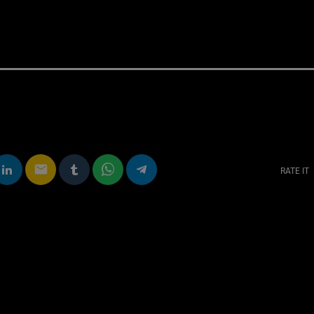
email
RATE IT