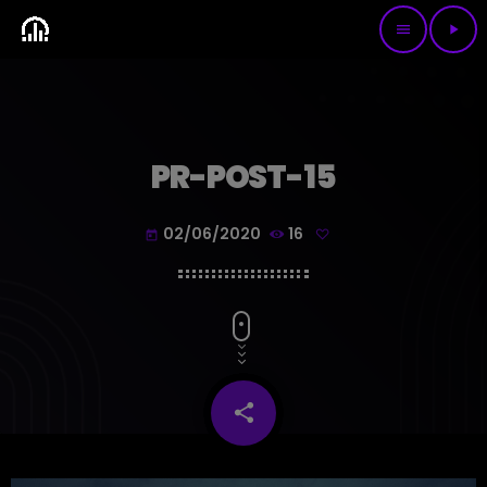
menu
play_arrow
PR-POST-15
02/06/2020
16
today
share
email