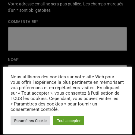
Votre adresse email ne sera pas publiée. Les champs marqués
d'un * sont obligatoires
COMMENTAIRE*
NOM*
Nous utilisons des cookies sur notre site Web pour
vous offrir l'expérience la plus pertinente en mémorisant
EMAIL*
vos préférences et en répétant vos visites. En cliquant
sur « Tout accepter », vous consentez à l'utilisation de
TOUS les cookies. Cependant, vous pouvez visiter les
« Paramètres des cookies » pour fournir un
consentement contrôlé.
URL
Paramètres Cookie
Tout accepter