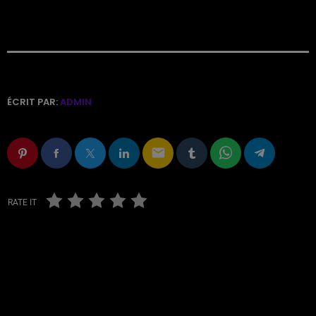
ÉCRIT PAR:
ADMIN
email
RATE IT