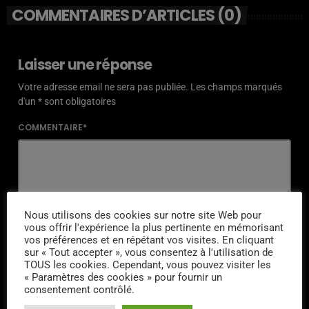
COMMENTAIRES D’ARTICLES (0)
Laisser une réponse
Votre adresse email ne sera pas publiée. Les champs marqués
d'un * sont obligatoires
COMMENTAIRE*
NOM*
Nous utilisons des cookies sur notre site Web pour
vous offrir l'expérience la plus pertinente en mémorisant
vos préférences et en répétant vos visites. En cliquant
sur « Tout accepter », vous consentez à l'utilisation de
TOUS les cookies. Cependant, vous pouvez visiter les
« Paramètres des cookies » pour fournir un
EMAIL*
consentement contrôlé.