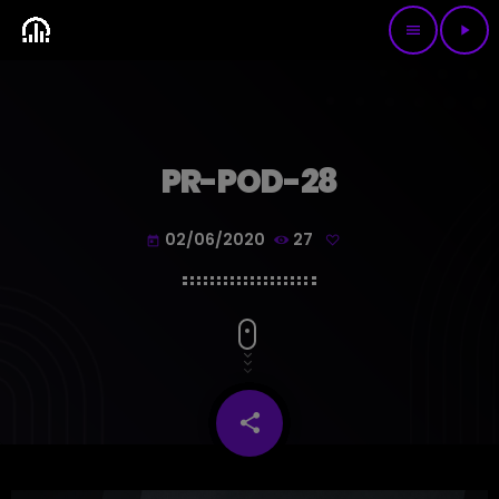
menu
play_arrow
PR-POD-28
02/06/2020
27
today
share
email