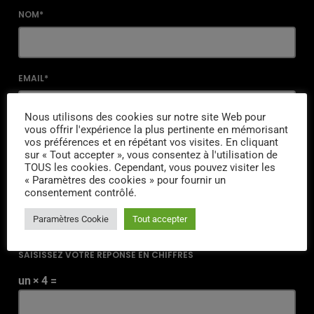
NOM*
EMAIL*
Nous utilisons des cookies sur notre site Web pour
vous offrir l'expérience la plus pertinente en mémorisant
URL
vos préférences et en répétant vos visites. En cliquant
sur « Tout accepter », vous consentez à l'utilisation de
TOUS les cookies. Cependant, vous pouvez visiter les
« Paramètres des cookies » pour fournir un
consentement contrôlé.
ENREGISTRER MON NOM, MON E-MAIL ET MON SITE DANS LE
Paramètres Cookie
Tout accepter
NAVIGATEUR POUR MON PROCHAIN COMMENTAIRE.
SAISISSEZ VOTRE RÉPONSE EN CHIFFRES
un × 4 =