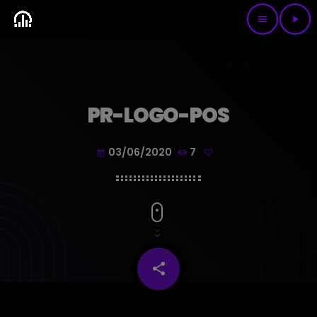
menu
play_arrow
PR-LOGO-POS
03/06/2020
7
today
share
email