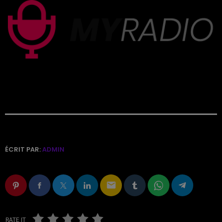
ÉCRIT PAR:
ADMIN
email
RATE IT