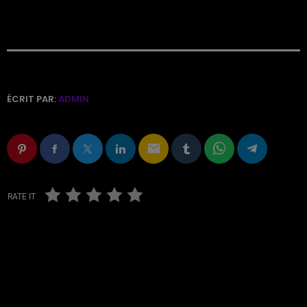
ÉCRIT PAR:
ADMIN
email
RATE IT