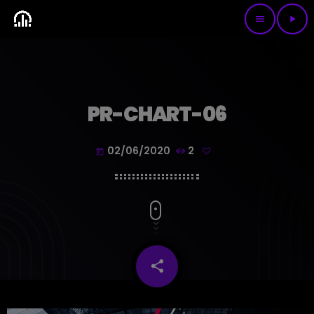
menu
play_arrow
PR-CHART-06
02/06/2020
2
today
share
email