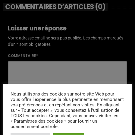
COMMENTAIRES D’ARTICLES (0)
Laisser une réponse
Votre adresse email ne sera pas publiée. Les champs marqués
d'un * sont obligatoires
COMMENTAIRE*
NOM*
Nous utilisons des cookies sur notre site Web pour
vous offrir l'expérience la plus pertinente en mémorisant
vos préférences et en répétant vos visites. En cliquant
sur « Tout accepter », vous consentez à l'utilisation de
TOUS les cookies. Cependant, vous pouvez visiter les
« Paramètres des cookies » pour fournir un
EMAIL*
consentement contrôlé.