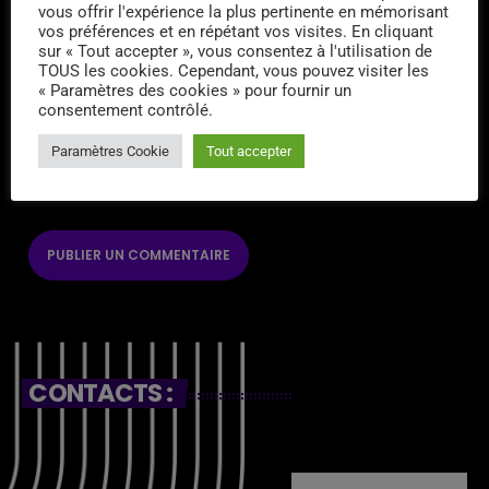
vous offrir l'expérience la plus pertinente en mémorisant
ENREGISTRER MON NOM, MON E-MAIL ET MON SITE DANS LE
vos préférences et en répétant vos visites. En cliquant
sur « Tout accepter », vous consentez à l'utilisation de
NAVIGATEUR POUR MON PROCHAIN COMMENTAIRE.
TOUS les cookies. Cependant, vous pouvez visiter les
« Paramètres des cookies » pour fournir un
SAISISSEZ VOTRE RÉPONSE EN CHIFFRES
consentement contrôlé.
9 + dix-huit =
Paramètres Cookie
Tout accepter
CONTACTS :