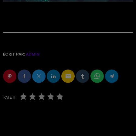
ÉCRIT PAR:
ADMIN
email
RATE IT