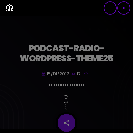
menu
play_arrow
PODCAST-RADIO-
WORDPRESS-THEME25
15/01/2017
17
today
share
email