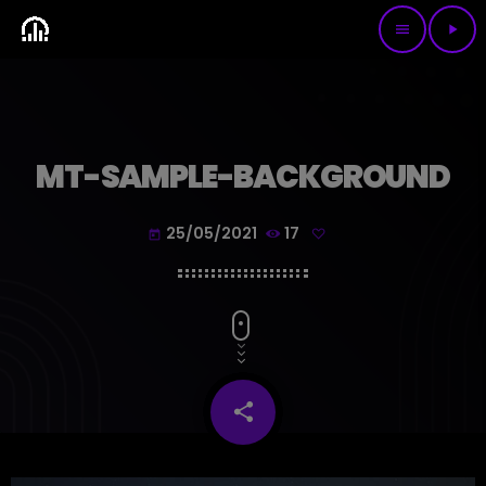
menu
play_arrow
MT-SAMPLE-BACKGROUND
25/05/2021
17
today
share
email