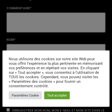
COMMENTAIRE*
NOM*
Nous utilisons des cookies sur notre site Web pour
EMAIL*
vous offrir l'expérience la plus pertinente en mémorisant
vos préférences et en répétant vos visites. En cliquant
sur « Tout accepter », vous consentez à l'utilisation de
TOUS les cookies. Cependant, vous pouvez visiter les
« Paramètres des cookies » pour fournir un
URL
consentement contrôlé.
Paramètres Cookie
Tout accepter
ENREGISTRER MON NOM, MON E-MAIL ET MON SITE DANS LE