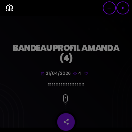
menu
play_arrow
BANDEAU PROFIL AMANDA
(4)
21/04/2026
4
today
share
email