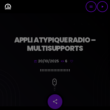
menu
play_arrow
APPLI ATYPIQUE RADIO –
MULTISUPPORTS
20/10/2025
6
today
share
email