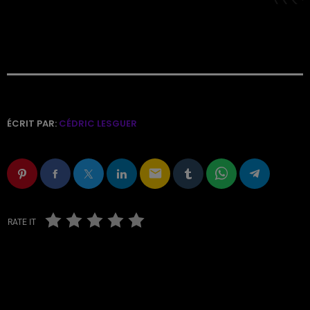
ÉCRIT PAR:
CÉDRIC LESGUER
email
RATE IT