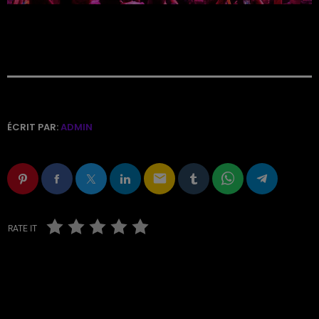
ÉCRIT PAR:
ADMIN
email
RATE IT