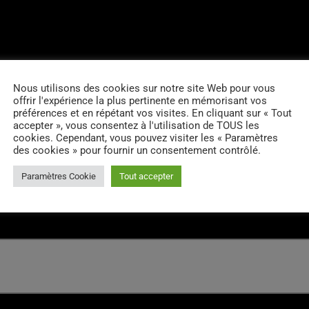
Nous utilisons des cookies sur notre site Web pour vous
RES D’ARTICLES (0)
offrir l'expérience la plus pertinente en mémorisant vos
préférences et en répétant vos visites. En cliquant sur « Tout
accepter », vous consentez à l'utilisation de TOUS les
cookies. Cependant, vous pouvez visiter les « Paramètres
des cookies » pour fournir un consentement contrôlé.
 réponse
Paramètres Cookie
Tout accepter
il ne sera pas publiée. Les champs marqués d'un * sont obligatoir