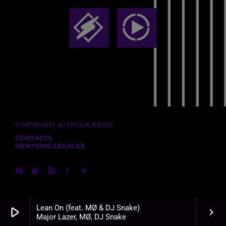
COPYRIGHT ATYPIQUE RADIO
CONTACTS
MENTIONS LÉGALES
Lean On (feat. MØ & DJ Snake)
play_arrow
keyboard_arrow_right
Major Lazer, MØ, DJ Snake