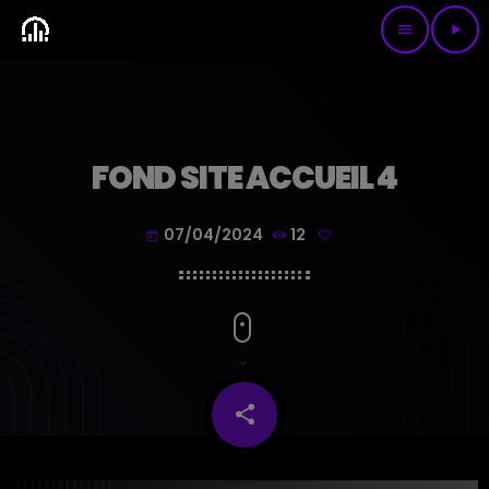
menu
play_arrow
FOND SITE ACCUEIL 4
07/04/2024
12
today
share
email