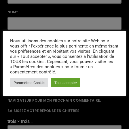
NOM*
EMAIL*
Nous utilisons des cookies sur notre site Web pour
vous offrir l'expérience la plus pertinente en mémorisant
vos préférences et en répétant vos visites. En cliquant
sur « Tout accepter », vous consentez à l'utilisation de
TOUS les cookies. Cependant, vous pouvez visiter les
URL
« Paramètres des cookies » pour fournir un
consentement contrôlé.
Paramètres Cookie
Tout accepter
ENREGISTRER MON NOM, MON E-MAIL ET MON SITE DANS LE
NAVIGATEUR POUR MON PROCHAIN COMMENTAIRE.
SAISISSEZ VOTRE RÉPONSE EN CHIFFRES
trois × trois =