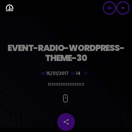
menu
play_arrow
EVENT-RADIO-WORDPRESS-
THEME-30
15/01/2017
14
today
share
email