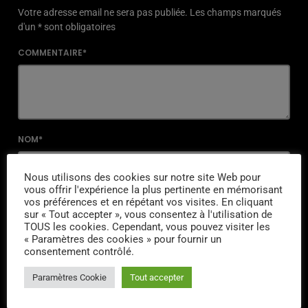
Votre adresse email ne sera pas publiée. Les champs marqués
d'un * sont obligatoires
COMMENTAIRE*
NOM*
Nous utilisons des cookies sur notre site Web pour
vous offrir l'expérience la plus pertinente en mémorisant
vos préférences et en répétant vos visites. En cliquant
EMAIL*
sur « Tout accepter », vous consentez à l'utilisation de
TOUS les cookies. Cependant, vous pouvez visiter les
« Paramètres des cookies » pour fournir un
consentement contrôlé.
URL
Paramètres Cookie
Tout accepter