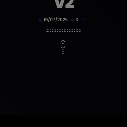
V2
19/07/2025
3
today